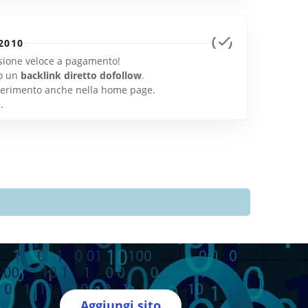
2010
lusione veloce a pagamento!
o un
backlink diretto dofollow
.
inserimento anche nella home page.
e
.
Aggiungi sito