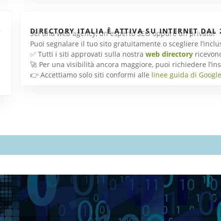
DIRECTORY ITALIA È ATTIVA SU INTERNET DAL 
Sei una web agency, un esperto SEO oppure un privato?
Puoi segnalare il tuo sito gratuitamente o scegliere l’inc
✅ Tutti i siti approvati sulla nostra
web directory
ricevon
🚀 Per una visibilità ancora maggiore, puoi richiedere l’
👉 Accettiamo solo siti conformi alle
linee guida di Googl