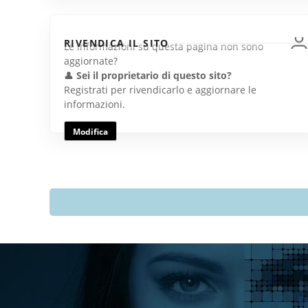
RIVENDICA IL SITO
Le informazioni su questa pagina non sono
aggiornate?
👤
Sei il proprietario di questo sito?
Registrati per rivendicarlo e aggiornare le
informazioni.
Modifica