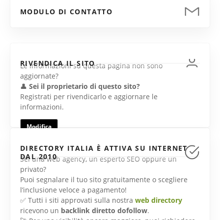
MODULO DI CONTATTO
RIVENDICA IL SITO
Le informazioni su questa pagina non sono
aggiornate?
👤
Sei il proprietario di questo sito?
Registrati per rivendicarlo e aggiornare le
informazioni.
Modifica
DIRECTORY ITALIA È ATTIVA SU INTERNET
DAL 2010
Sei una web agency, un esperto SEO oppure un
privato?
Puoi segnalare il tuo sito gratuitamente o scegliere
l’inclusione veloce a pagamento!
✅ Tutti i siti approvati sulla nostra
web directory
ricevono un
backlink diretto dofollow
.