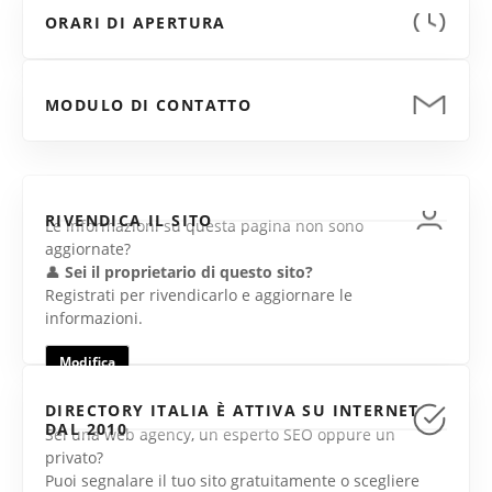
ORARI DI APERTURA
MODULO DI CONTATTO
RIVENDICA IL SITO
Le informazioni su questa pagina non sono
aggiornate?
👤
Sei il proprietario di questo sito?
Registrati per rivendicarlo e aggiornare le
informazioni.
Modifica
DIRECTORY ITALIA È ATTIVA SU INTERNET
DAL 2010
Sei una web agency, un esperto SEO oppure un
privato?
Puoi segnalare il tuo sito gratuitamente o scegliere