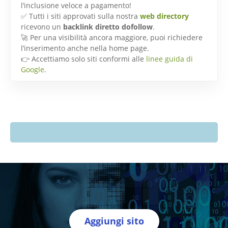
l’inclusione veloce a pagamento!
✅ Tutti i siti approvati sulla nostra
web directory
ricevono un
backlink diretto dofollow
.
🚀 Per una visibilità ancora maggiore, puoi richiedere
l’inserimento anche nella home page.
👉 Accettiamo solo siti conformi alle
linee guida di
Google
.
Aggiungi sito