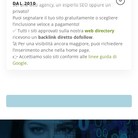
DAL 2010
Sei una web agency, un esperto SEO oppure un
privato?
Puoi segnalare il tuo sito gratuitamente o scegliere
l’inclusione veloce a pagamento!
✅ Tutti i siti approvati sulla nostra
web directory
ricevono un
backlink diretto dofollow
.
🚀 Per una visibilità ancora maggiore, puoi richiedere
l’inserimento anche nella home page.
👉 Accettiamo solo siti conformi alle
linee guida di
Google
.