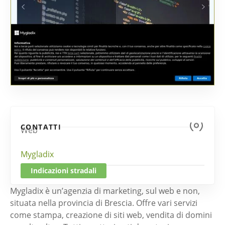
CONTATTI
Web
Mygladix
Indicazioni stradali
Mygladix è un’agenzia di marketing, sul web e non,
situata nella provincia di Brescia. Offre vari servizi
come stampa, creazione di siti web, vendita di domini