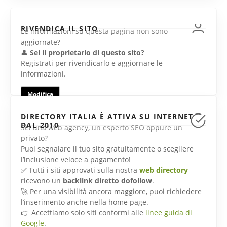
RIVENDICA IL SITO
Le informazioni su questa pagina non sono
aggiornate?
👤
Sei il proprietario di questo sito?
Registrati per rivendicarlo e aggiornare le
informazioni.
Modifica
DIRECTORY ITALIA È ATTIVA SU INTERNET
DAL 2010
Sei una web agency, un esperto SEO oppure un
privato?
Puoi segnalare il tuo sito gratuitamente o scegliere
l’inclusione veloce a pagamento!
✅ Tutti i siti approvati sulla nostra
web directory
ricevono un
backlink diretto dofollow
.
🚀 Per una visibilità ancora maggiore, puoi richiedere
l’inserimento anche nella home page.
👉 Accettiamo solo siti conformi alle
linee guida di
Google
.