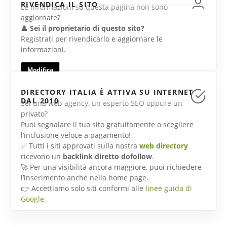
RIVENDICA IL SITO
Le informazioni su questa pagina non sono
aggiornate?
👤
Sei il proprietario di questo sito?
Registrati per rivendicarlo e aggiornare le
informazioni.
Modifica
DIRECTORY ITALIA È ATTIVA SU INTERNET
DAL 2010
Sei una web agency, un esperto SEO oppure un
privato?
Puoi segnalare il tuo sito gratuitamente o scegliere
l’inclusione veloce a pagamento!
✅ Tutti i siti approvati sulla nostra
web directory
ricevono un
backlink diretto dofollow
.
🚀 Per una visibilità ancora maggiore, puoi richiedere
l’inserimento anche nella home page.
👉 Accettiamo solo siti conformi alle
linee guida di
Google
.