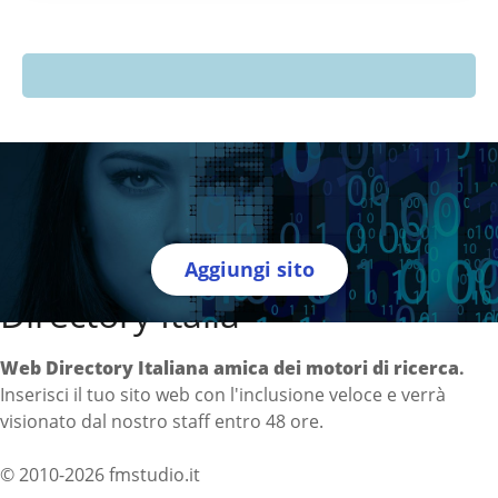
Aggiungi sito
Directory Italia
Web Directory Italiana
amica dei motori di ricerca
.
Inserisci il tuo sito web con l'inclusione veloce e verrà
visionato dal nostro staff entro 48 ore.
© 2010-2026 fmstudio.it