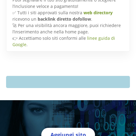
l’inclusione veloce a pagamento!
✅ Tutti i siti approvati sulla nostra
web directory
ricevono un
backlink diretto dofollow
.
🚀 Per una visibilità ancora maggiore, puoi richiedere
l’inserimento anche nella home page.
👉 Accettiamo solo siti conformi alle
linee guida di
Google
.
Aggiungi sito