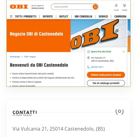
CONTATTI
Indirizzo
Via Vulcania 21, 25014 Castenedolo, (BS)