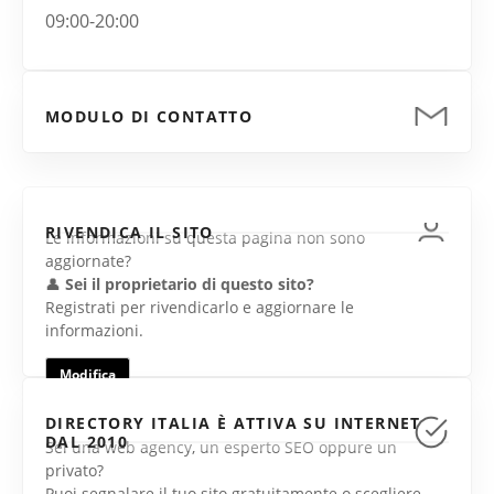
09:00-20:00
MODULO DI CONTATTO
RIVENDICA IL SITO
Le informazioni su questa pagina non sono
aggiornate?
👤
Sei il proprietario di questo sito?
Registrati per rivendicarlo e aggiornare le
informazioni.
Modifica
DIRECTORY ITALIA È ATTIVA SU INTERNET
DAL 2010
Sei una web agency, un esperto SEO oppure un
privato?
Puoi segnalare il tuo sito gratuitamente o scegliere