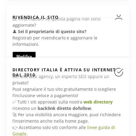
RIVENDICA IL SITO
Le informazioni su questa pagina non sono
aggiornate?
👤
Sei il proprietario di questo sito?
Registrati per rivendicarlo e aggiornare le
informazioni.
Modifica
DIRECTORY ITALIA È ATTIVA SU INTERNET
DAL 2010
Sei una web agency, un esperto SEO oppure un
privato?
Puoi segnalare il tuo sito gratuitamente o scegliere
l’inclusione veloce a pagamento!
✅ Tutti i siti approvati sulla nostra
web directory
ricevono un
backlink diretto dofollow
.
🚀 Per una visibilità ancora maggiore, puoi richiedere
l’inserimento anche nella home page.
👉 Accettiamo solo siti conformi alle
linee guida di
Google
.