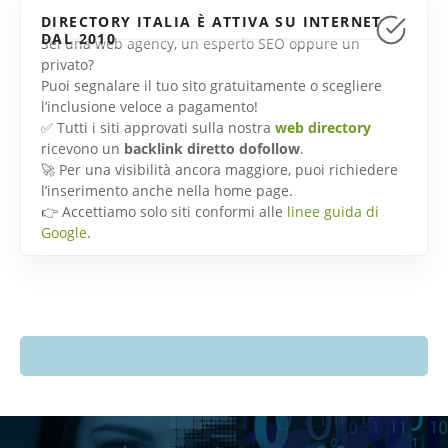
DIRECTORY ITALIA È ATTIVA SU INTERNET
DAL 2010
Sei una web agency, un esperto SEO oppure un
privato?
Puoi segnalare il tuo sito gratuitamente o scegliere
l’inclusione veloce a pagamento!
✅ Tutti i siti approvati sulla nostra
web directory
ricevono un
backlink diretto dofollow
.
🚀 Per una visibilità ancora maggiore, puoi richiedere
l’inserimento anche nella home page.
👉 Accettiamo solo siti conformi alle
linee guida di
Google
.