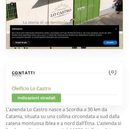
CONTATTI
Web
Oleificio Lo Castro
Indicazioni stradali
L’azienda Lo Castro nasce a Scordia a 30 km da
Catania, situata su una collina circondata a sud dalla
catena montuosa Iblea e a nord dall’Etna. L’azienda si