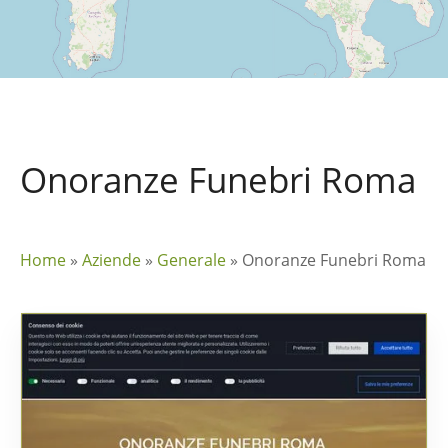
Onoranze Funebri Roma
Home
»
Aziende
»
Generale
»
Onoranze Funebri Roma