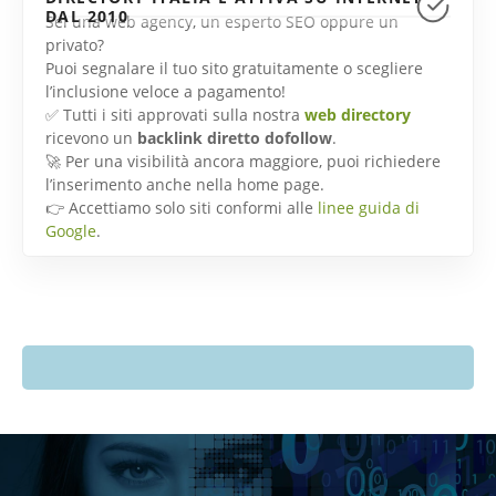
DAL 2010
Sei una web agency, un esperto SEO oppure un
privato?
Puoi segnalare il tuo sito gratuitamente o scegliere
l’inclusione veloce a pagamento!
✅ Tutti i siti approvati sulla nostra
web directory
ricevono un
backlink diretto dofollow
.
🚀 Per una visibilità ancora maggiore, puoi richiedere
l’inserimento anche nella home page.
👉 Accettiamo solo siti conformi alle
linee guida di
Google
.