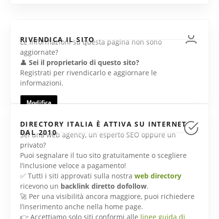
RIVENDICA IL SITO
Le informazioni su questa pagina non sono
aggiornate?
👤
Sei il proprietario di questo sito?
Registrati per rivendicarlo e aggiornare le
informazioni.
Modifica
DIRECTORY ITALIA È ATTIVA SU INTERNET
DAL 2010
Sei una web agency, un esperto SEO oppure un
privato?
Puoi segnalare il tuo sito gratuitamente o scegliere
l’inclusione veloce a pagamento!
✅ Tutti i siti approvati sulla nostra
web directory
ricevono un
backlink diretto dofollow
.
🚀 Per una visibilità ancora maggiore, puoi richiedere
l’inserimento anche nella home page.
👉 Accettiamo solo siti conformi alle
linee guida di