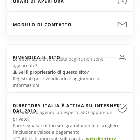
ORARI DI APERTURA
MODULO DI CONTATTO
RIVENDICA IL SITO
Le informazioni su questa pagina non sono
aggiornate?
👤
Sei il proprietario di questo sito?
Registrati per rivendicarlo e aggiornare le
informazioni.
DIRECTORY ITALIA È ATTIVA SU INTERNET
DAL 2010
Sei una web agency, un esperto SEO oppure un
privato?
Puoi segnalare il tuo sito gratuitamente o scegliere
l’inclusione veloce a pagamento!
✅ Tutti i siti approvati sulla nostra
web directory