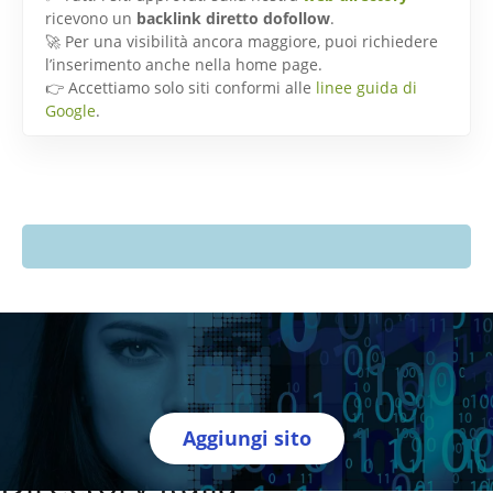
ricevono un
backlink diretto dofollow
.
🚀 Per una visibilità ancora maggiore, puoi richiedere
l’inserimento anche nella home page.
👉 Accettiamo solo siti conformi alle
linee guida di
Google
.
Aggiungi sito
Directory Italia