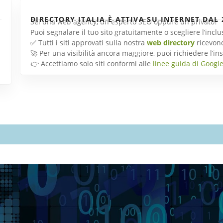
DIRECTORY ITALIA È ATTIVA SU INTERNET DAL 
Sei una web agency, un esperto SEO oppure un privato?
Puoi segnalare il tuo sito gratuitamente o scegliere l’inc
✅ Tutti i siti approvati sulla nostra
web directory
ricevon
🚀 Per una visibilità ancora maggiore, puoi richiedere l’
👉 Accettiamo solo siti conformi alle
linee guida di Googl