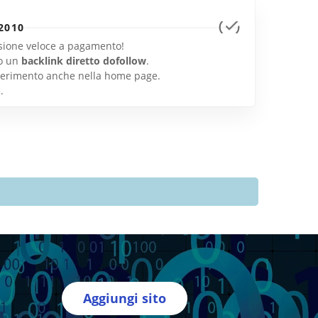
2010
lusione veloce a pagamento!
o un
backlink diretto dofollow
.
inserimento anche nella home page.
e
.
Aggiungi sito