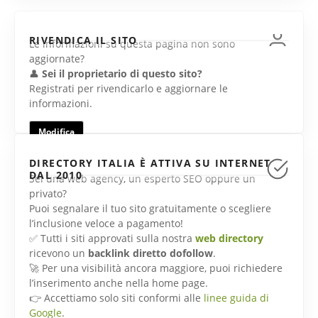
RIVENDICA IL SITO
Le informazioni su questa pagina non sono
aggiornate?
👤
Sei il proprietario di questo sito?
Registrati per rivendicarlo e aggiornare le
informazioni.
Modifica
DIRECTORY ITALIA È ATTIVA SU INTERNET
DAL 2010
Sei una web agency, un esperto SEO oppure un
privato?
Puoi segnalare il tuo sito gratuitamente o scegliere
l’inclusione veloce a pagamento!
✅ Tutti i siti approvati sulla nostra
web directory
ricevono un
backlink diretto dofollow
.
🚀 Per una visibilità ancora maggiore, puoi richiedere
l’inserimento anche nella home page.
👉 Accettiamo solo siti conformi alle
linee guida di
Google
.