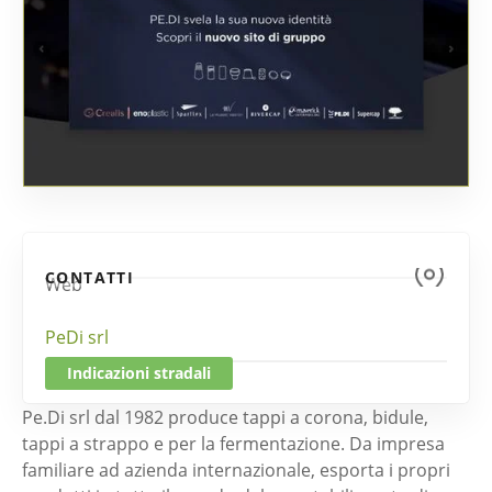
CONTATTI
Web
PeDi srl
Indicazioni stradali
Pe.Di srl dal 1982 produce tappi a corona, bidule,
tappi a strappo e per la fermentazione. Da impresa
familiare ad azienda internazionale, esporta i propri