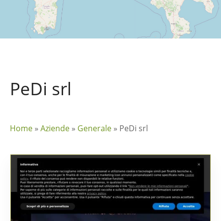
PeDi srl
Home
»
Aziende
»
Generale
»
PeDi srl