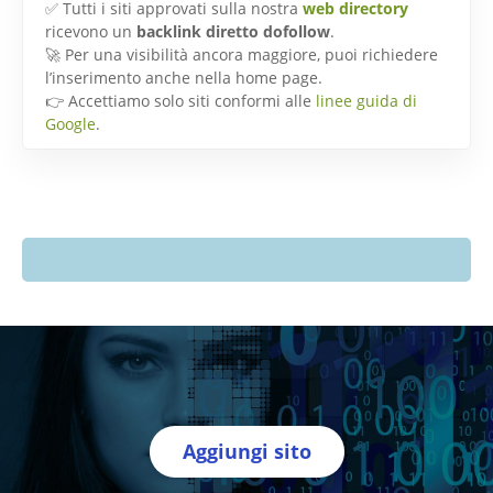
✅ Tutti i siti approvati sulla nostra
web directory
ricevono un
backlink diretto dofollow
.
🚀 Per una visibilità ancora maggiore, puoi richiedere
l’inserimento anche nella home page.
👉 Accettiamo solo siti conformi alle
linee guida di
Google
.
Aggiungi sito