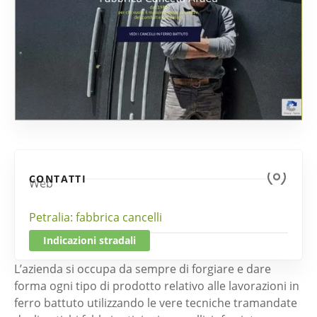
CONTATTI
Web
Petralia: fabbrica cancelli
Indicazioni stradali
L’azienda si occupa da sempre di forgiare e dare
forma ogni tipo di prodotto relativo alle lavorazioni in
ferro battuto utilizzando le vere tecniche tramandate