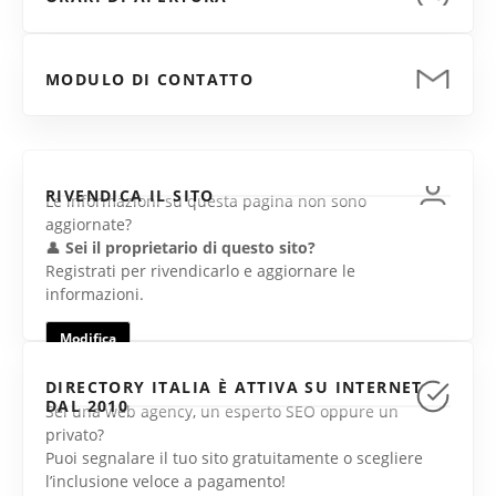
MODULO DI CONTATTO
RIVENDICA IL SITO
Le informazioni su questa pagina non sono
aggiornate?
👤
Sei il proprietario di questo sito?
Registrati per rivendicarlo e aggiornare le
informazioni.
Modifica
DIRECTORY ITALIA È ATTIVA SU INTERNET
DAL 2010
Sei una web agency, un esperto SEO oppure un
privato?
Puoi segnalare il tuo sito gratuitamente o scegliere
l’inclusione veloce a pagamento!