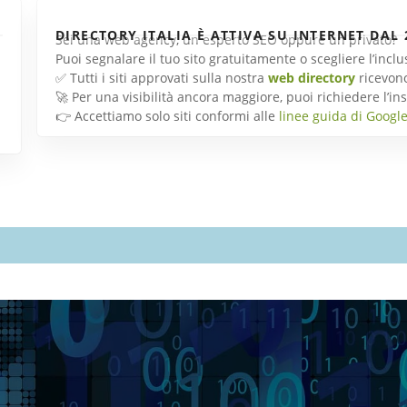
DIRECTORY ITALIA È ATTIVA SU INTERNET DAL 
Sei una web agency, un esperto SEO oppure un privato?
Puoi segnalare il tuo sito gratuitamente o scegliere l’inc
✅ Tutti i siti approvati sulla nostra
web directory
ricevon
🚀 Per una visibilità ancora maggiore, puoi richiedere l’
👉 Accettiamo solo siti conformi alle
linee guida di Googl