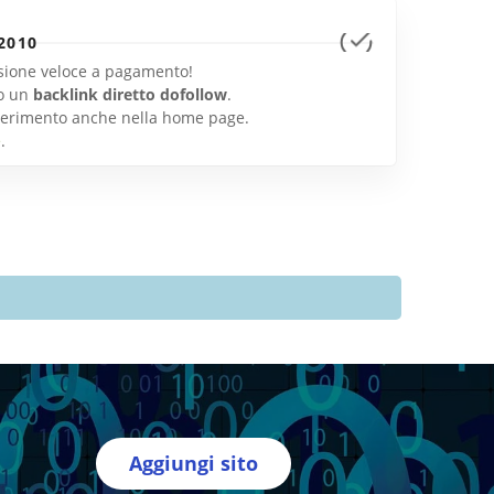
2010
lusione veloce a pagamento!
o un
backlink diretto dofollow
.
inserimento anche nella home page.
e
.
Aggiungi sito