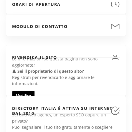
ORARI DI APERTURA
MODULO DI CONTATTO
RIVENDICA IL SITO
Le informazioni su questa pagina non sono
aggiornate?
👤
Sei il proprietario di questo sito?
Registrati per rivendicarlo e aggiornare le
informazioni.
Modifica
DIRECTORY ITALIA È ATTIVA SU INTERNET
DAL 2010
Sei una web agency, un esperto SEO oppure un
privato?
Puoi segnalare il tuo sito gratuitamente o scegliere