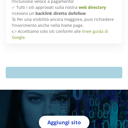
l’inclusione veloce a pagamento!
✅ Tutti i siti approvati sulla nostra
web directory
ricevono un
backlink diretto dofollow
.
🚀 Per una visibilità ancora maggiore, puoi richiedere
l’inserimento anche nella home page.
👉 Accettiamo solo siti conformi alle
linee guida di
Google
.
Aggiungi sito