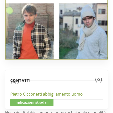
CONTATTI
Web
Pietro Cicconetti abbigliamento uomo
Indicazioni stradali
Negozio di abbigliamento uomo artigianale di qualità,