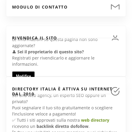
MODULO DI CONTATTO
RIVENDICA IL SITO
Le informazioni su questa pagina non sono
aggiornate?
👤
Sei il proprietario di questo sito?
Registrati per rivendicarlo e aggiornare le
informazioni.
Modifica
DIRECTORY ITALIA È ATTIVA SU INTERNET
DAL 2010
Sei una web agency, un esperto SEO oppure un
privato?
Puoi segnalare il tuo sito gratuitamente o scegliere
l’inclusione veloce a pagamento!
✅ Tutti i siti approvati sulla nostra
web directory
ricevono un
backlink diretto dofollow
.