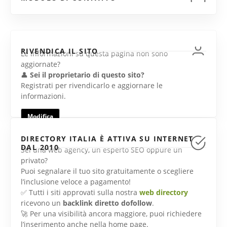
RIVENDICA IL SITO
Le informazioni su questa pagina non sono
aggiornate?
👤
Sei il proprietario di questo sito?
Registrati per rivendicarlo e aggiornare le
informazioni.
Modifica
DIRECTORY ITALIA È ATTIVA SU INTERNET
DAL 2010
Sei una web agency, un esperto SEO oppure un
privato?
Puoi segnalare il tuo sito gratuitamente o scegliere
l’inclusione veloce a pagamento!
✅ Tutti i siti approvati sulla nostra
web directory
ricevono un
backlink diretto dofollow
.
🚀 Per una visibilità ancora maggiore, puoi richiedere
l’inserimento anche nella home page.