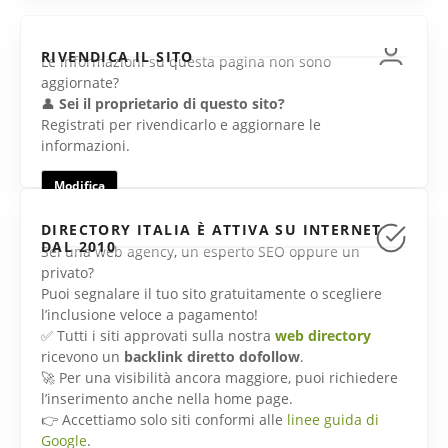
RIVENDICA IL SITO
Le informazioni su questa pagina non sono
aggiornate?
👤
Sei il proprietario di questo sito?
Registrati per rivendicarlo e aggiornare le
informazioni.
Modifica
DIRECTORY ITALIA È ATTIVA SU INTERNET
DAL 2010
Sei una web agency, un esperto SEO oppure un
privato?
Puoi segnalare il tuo sito gratuitamente o scegliere
l’inclusione veloce a pagamento!
✅ Tutti i siti approvati sulla nostra
web directory
ricevono un
backlink diretto dofollow
.
🚀 Per una visibilità ancora maggiore, puoi richiedere
l’inserimento anche nella home page.
👉 Accettiamo solo siti conformi alle
linee guida di
Google
.