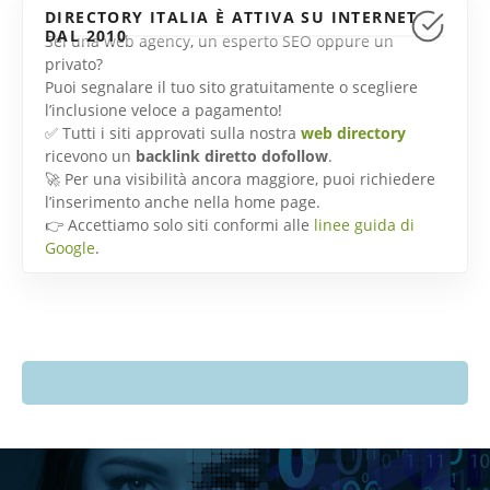
DIRECTORY ITALIA È ATTIVA SU INTERNET
DAL 2010
Sei una web agency, un esperto SEO oppure un
privato?
Puoi segnalare il tuo sito gratuitamente o scegliere
l’inclusione veloce a pagamento!
✅ Tutti i siti approvati sulla nostra
web directory
ricevono un
backlink diretto dofollow
.
🚀 Per una visibilità ancora maggiore, puoi richiedere
l’inserimento anche nella home page.
👉 Accettiamo solo siti conformi alle
linee guida di
Google
.