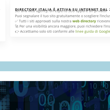
DIRECTORY ITALIA È ATTIVA SU INTERNET DAL 
Sei una web agency, un esperto SEO oppure un privato?
Puoi segnalare il tuo sito gratuitamente o scegliere l’inc
✅ Tutti i siti approvati sulla nostra
web directory
ricevon
🚀 Per una visibilità ancora maggiore, puoi richiedere l’
👉 Accettiamo solo siti conformi alle
linee guida di Googl