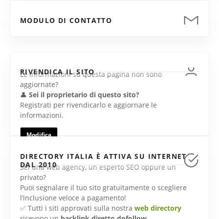
MODULO DI CONTATTO
RIVENDICA IL SITO
Le informazioni su questa pagina non sono
aggiornate?
👤
Sei il proprietario di questo sito?
Registrati per rivendicarlo e aggiornare le
informazioni.
Modifica
DIRECTORY ITALIA È ATTIVA SU INTERNET
DAL 2010
Sei una web agency, un esperto SEO oppure un
privato?
Puoi segnalare il tuo sito gratuitamente o scegliere
l’inclusione veloce a pagamento!
✅ Tutti i siti approvati sulla nostra
web directory
ricevono un
backlink diretto dofollow
.