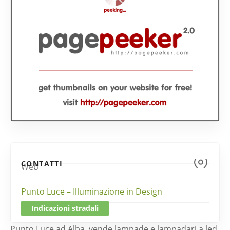
CONTATTI
Web
Punto Luce – Illuminazione in Design
Indicazioni stradali
Punto Luce ad Alba, vende lampade e lampadari a led,