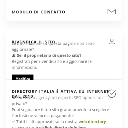
MODULO DI CONTATTO
RIVENDICA IL SITO
Le informazioni su questa pagina non sono
aggiornate?
👤
Sei il proprietario di questo sito?
Registrati per rivendicarlo e aggiornare le
informazioni.
Modifica
DIRECTORY ITALIA È ATTIVA SU INTERNET
DAL 2010
Sei una web agency, un esperto SEO oppure un
privato?
Puoi segnalare il tuo sito gratuitamente o scegliere
l’inclusione veloce a pagamento!
✅ Tutti i siti approvati sulla nostra
web directory
ricevono un
backlink diretto dofollow
.