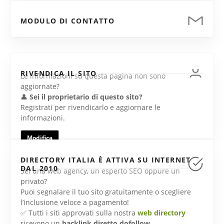
MODULO DI CONTATTO
RIVENDICA IL SITO
Le informazioni su questa pagina non sono
aggiornate?
👤
Sei il proprietario di questo sito?
Registrati per rivendicarlo e aggiornare le
informazioni.
Modifica
DIRECTORY ITALIA È ATTIVA SU INTERNET
DAL 2010
Sei una web agency, un esperto SEO oppure un
privato?
Puoi segnalare il tuo sito gratuitamente o scegliere
l’inclusione veloce a pagamento!
✅ Tutti i siti approvati sulla nostra
web directory
ricevono un
backlink diretto dofollow
.