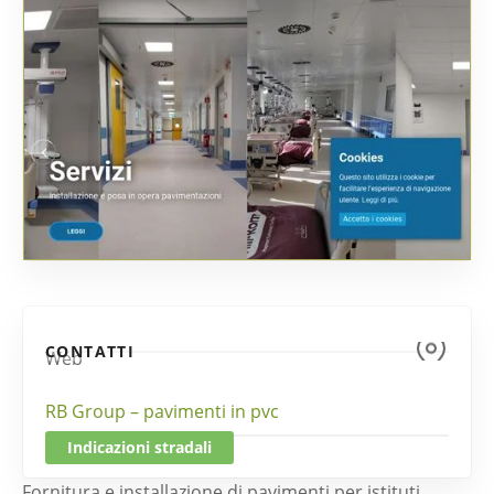
CONTATTI
Web
RB Group – pavimenti in pvc
Indicazioni stradali
Fornitura e installazione di pavimenti per istituti