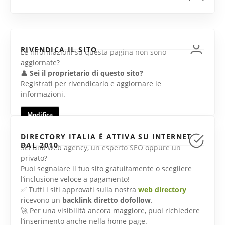
RIVENDICA IL SITO
Le informazioni su questa pagina non sono
aggiornate?
👤
Sei il proprietario di questo sito?
Registrati per rivendicarlo e aggiornare le
informazioni.
Modifica
DIRECTORY ITALIA È ATTIVA SU INTERNET
DAL 2010
Sei una web agency, un esperto SEO oppure un
privato?
Puoi segnalare il tuo sito gratuitamente o scegliere
l’inclusione veloce a pagamento!
✅ Tutti i siti approvati sulla nostra
web directory
ricevono un
backlink diretto dofollow
.
🚀 Per una visibilità ancora maggiore, puoi richiedere
l’inserimento anche nella home page.