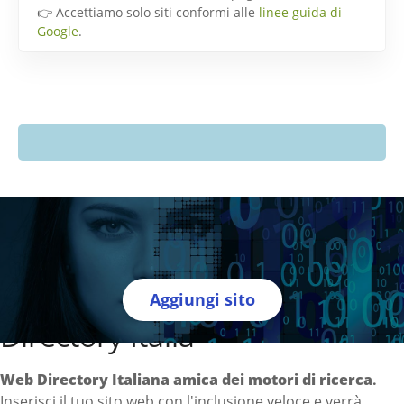
👉 Accettiamo solo siti conformi alle
linee guida di
Google
.
Aggiungi sito
Directory Italia
Web Directory Italiana
amica dei motori di ricerca
.
Inserisci il tuo sito web con l'inclusione veloce e verrà