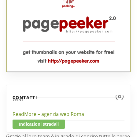
CONTATTI
Web
ReadMore – agenzia web Roma
Indicazioni stradali
Grazie al loro team è in grado di coprire tutte le aeree