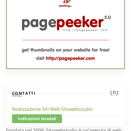
CONTATTI
Web
Realizzazione Siti Web Sitowebstudio
Indicazioni stradali
Fondata nel 2009, Sitowebstudio è un’agenzia di web