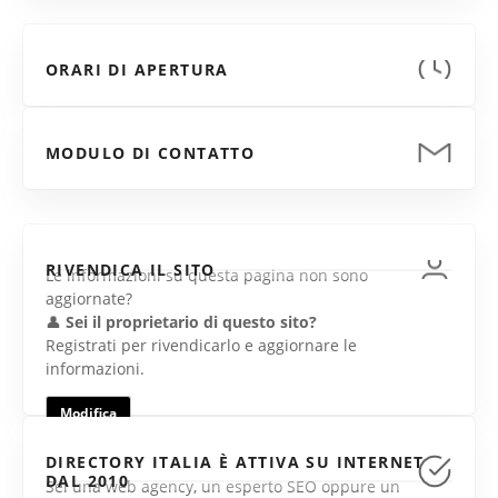
ORARI DI APERTURA
MODULO DI CONTATTO
RIVENDICA IL SITO
Le informazioni su questa pagina non sono
aggiornate?
👤
Sei il proprietario di questo sito?
Registrati per rivendicarlo e aggiornare le
informazioni.
Modifica
DIRECTORY ITALIA È ATTIVA SU INTERNET
DAL 2010
Sei una web agency, un esperto SEO oppure un