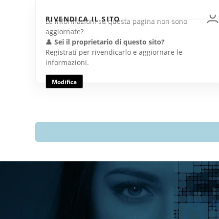
RIVENDICA IL SITO
Le informazioni su questa pagina non sono
aggiornate?
👤
Sei il proprietario di questo sito?
Registrati per rivendicarlo e aggiornare le
informazioni.
Modifica