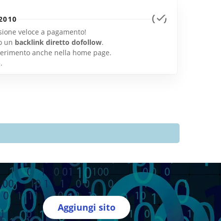
2010
lusione veloce a pagamento!
o un
backlink diretto dofollow
.
inserimento anche nella home page.
e
.
Aggiungi sito