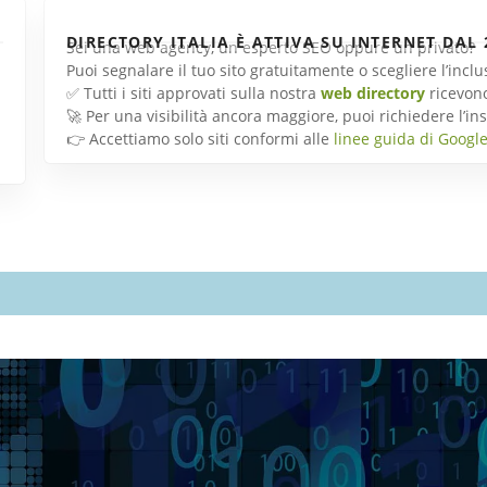
DIRECTORY ITALIA È ATTIVA SU INTERNET DAL 
Sei una web agency, un esperto SEO oppure un privato?
Puoi segnalare il tuo sito gratuitamente o scegliere l’inc
✅ Tutti i siti approvati sulla nostra
web directory
ricevon
🚀 Per una visibilità ancora maggiore, puoi richiedere l’
👉 Accettiamo solo siti conformi alle
linee guida di Googl