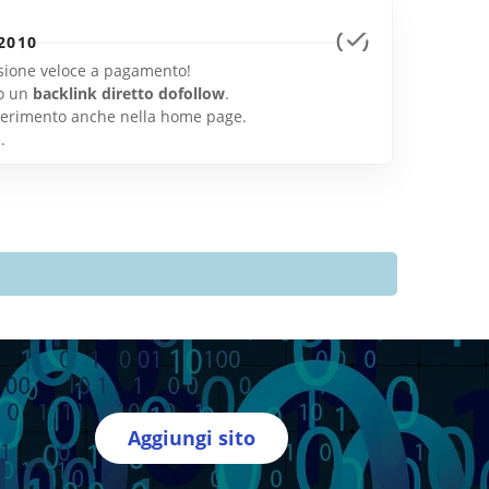
2010
lusione veloce a pagamento!
o un
backlink diretto dofollow
.
inserimento anche nella home page.
e
.
Aggiungi sito