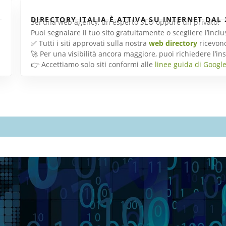
DIRECTORY ITALIA È ATTIVA SU INTERNET DAL 
Sei una web agency, un esperto SEO oppure un privato?
Puoi segnalare il tuo sito gratuitamente o scegliere l’inc
✅ Tutti i siti approvati sulla nostra
web directory
ricevon
🚀 Per una visibilità ancora maggiore, puoi richiedere l’
👉 Accettiamo solo siti conformi alle
linee guida di Googl