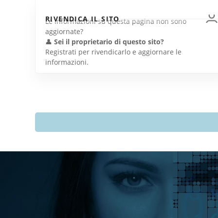
RIVENDICA IL SITO
Le informazioni su questa pagina non sono
aggiornate?
👤
Sei il proprietario di questo sito?
Registrati per rivendicarlo e aggiornare le
informazioni.
Directory Italia