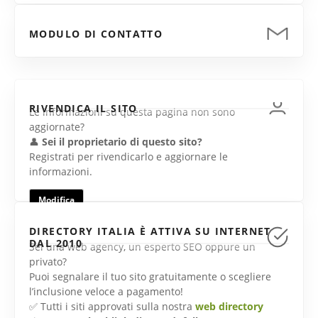
MODULO DI CONTATTO
RIVENDICA IL SITO
Le informazioni su questa pagina non sono
aggiornate?
👤
Sei il proprietario di questo sito?
Registrati per rivendicarlo e aggiornare le
informazioni.
Modifica
DIRECTORY ITALIA È ATTIVA SU INTERNET
DAL 2010
Sei una web agency, un esperto SEO oppure un
privato?
Puoi segnalare il tuo sito gratuitamente o scegliere
l’inclusione veloce a pagamento!
✅ Tutti i siti approvati sulla nostra
web directory