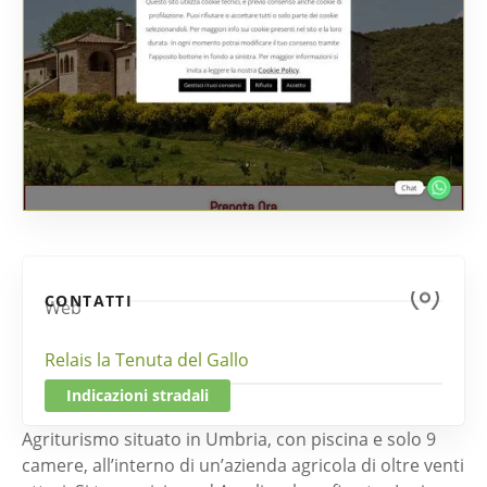
CONTATTI
Web
Relais la Tenuta del Gallo
Indicazioni stradali
Agriturismo situato in Umbria, con piscina e solo 9
camere, all’interno di un’azienda agricola di oltre venti