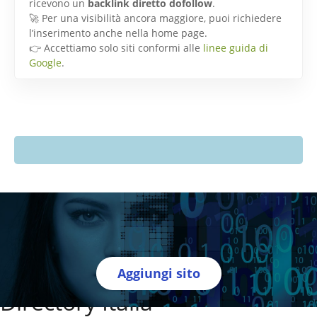
ricevono un
backlink diretto dofollow
.
🚀 Per una visibilità ancora maggiore, puoi richiedere
l’inserimento anche nella home page.
👉 Accettiamo solo siti conformi alle
linee guida di
Google
.
Aggiungi sito
Directory Italia