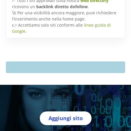
✅ Tutti i siti approvati sulla nostra
web directory
ricevono un
backlink diretto dofollow
.
🚀 Per una visibilità ancora maggiore, puoi richiedere
l’inserimento anche nella home page.
👉 Accettiamo solo siti conformi alle
linee guida di
Google
.
Aggiungi sito
Directory Italia