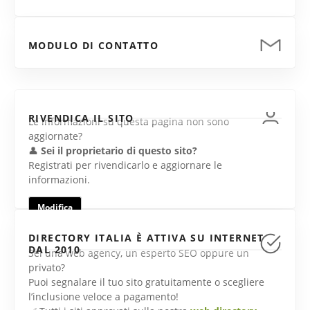
MODULO DI CONTATTO
RIVENDICA IL SITO
Le informazioni su questa pagina non sono
aggiornate?
👤
Sei il proprietario di questo sito?
Registrati per rivendicarlo e aggiornare le
informazioni.
Modifica
DIRECTORY ITALIA È ATTIVA SU INTERNET
DAL 2010
Sei una web agency, un esperto SEO oppure un
privato?
Puoi segnalare il tuo sito gratuitamente o scegliere
l’inclusione veloce a pagamento!