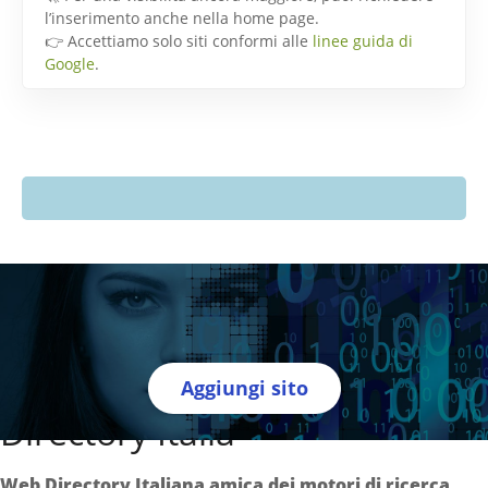
l’inserimento anche nella home page.
👉 Accettiamo solo siti conformi alle
linee guida di
Google
.
Aggiungi sito
Directory Italia
Web Directory Italiana
amica dei motori di ricerca
.