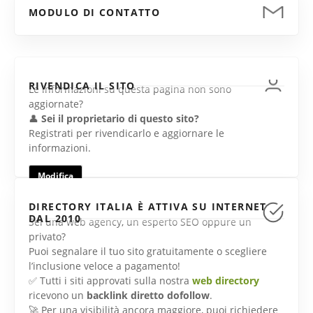
MODULO DI CONTATTO
RIVENDICA IL SITO
Le informazioni su questa pagina non sono
aggiornate?
👤
Sei il proprietario di questo sito?
Registrati per rivendicarlo e aggiornare le
informazioni.
Modifica
DIRECTORY ITALIA È ATTIVA SU INTERNET
DAL 2010
Sei una web agency, un esperto SEO oppure un
privato?
Puoi segnalare il tuo sito gratuitamente o scegliere
l’inclusione veloce a pagamento!
✅ Tutti i siti approvati sulla nostra
web directory
ricevono un
backlink diretto dofollow
.
🚀 Per una visibilità ancora maggiore, puoi richiedere