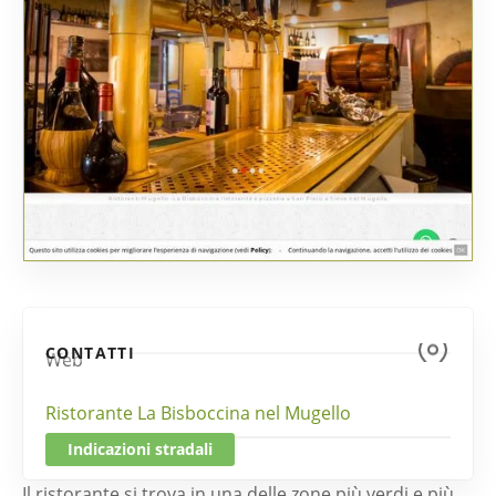
CONTATTI
Web
Ristorante La Bisboccina nel Mugello
Indicazioni stradali
Il ristorante si trova in una delle zone più verdi e più