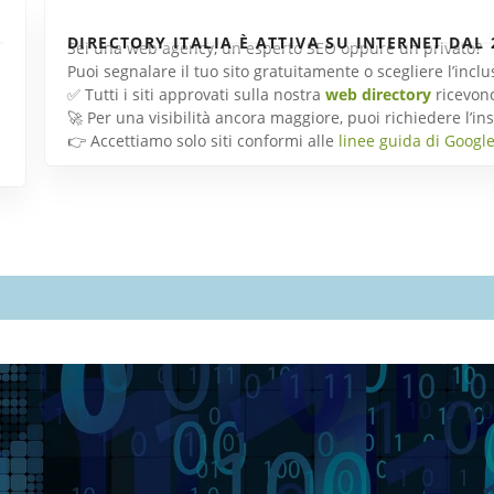
DIRECTORY ITALIA È ATTIVA SU INTERNET DAL 
Sei una web agency, un esperto SEO oppure un privato?
Puoi segnalare il tuo sito gratuitamente o scegliere l’inc
✅ Tutti i siti approvati sulla nostra
web directory
ricevon
🚀 Per una visibilità ancora maggiore, puoi richiedere l’
👉 Accettiamo solo siti conformi alle
linee guida di Googl