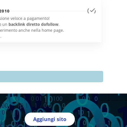
2010
lusione veloce a pagamento!
o un
backlink diretto dofollow
.
inserimento anche nella home page.
e
.
Aggiungi sito