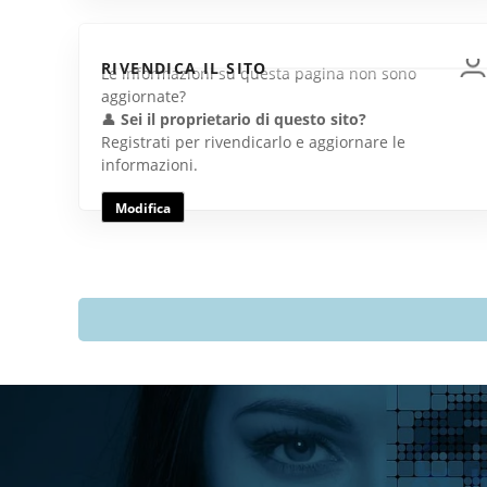
RIVENDICA IL SITO
Le informazioni su questa pagina non sono
aggiornate?
👤
Sei il proprietario di questo sito?
Registrati per rivendicarlo e aggiornare le
informazioni.
Modifica