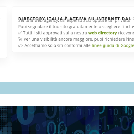
DIRECTORY ITALIA È ATTIVA SU INTERNET DAL 
Sei una web agency, un esperto SEO oppure un privato?
Puoi segnalare il tuo sito gratuitamente o scegliere l’inc
✅ Tutti i siti approvati sulla nostra
web directory
ricevon
🚀 Per una visibilità ancora maggiore, puoi richiedere l’
👉 Accettiamo solo siti conformi alle
linee guida di Googl