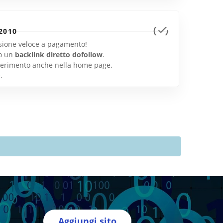
2010
lusione veloce a pagamento!
o un
backlink diretto dofollow
.
inserimento anche nella home page.
e
.
Aggiungi sito