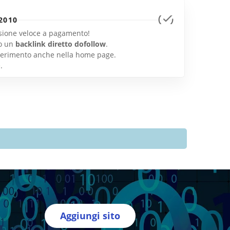
2010
lusione veloce a pagamento!
o un
backlink diretto dofollow
.
inserimento anche nella home page.
e
.
Aggiungi sito