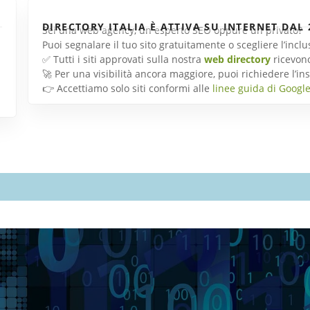
DIRECTORY ITALIA È ATTIVA SU INTERNET DAL 
Sei una web agency, un esperto SEO oppure un privato?
Puoi segnalare il tuo sito gratuitamente o scegliere l’inc
✅ Tutti i siti approvati sulla nostra
web directory
ricevon
🚀 Per una visibilità ancora maggiore, puoi richiedere l’
👉 Accettiamo solo siti conformi alle
linee guida di Googl