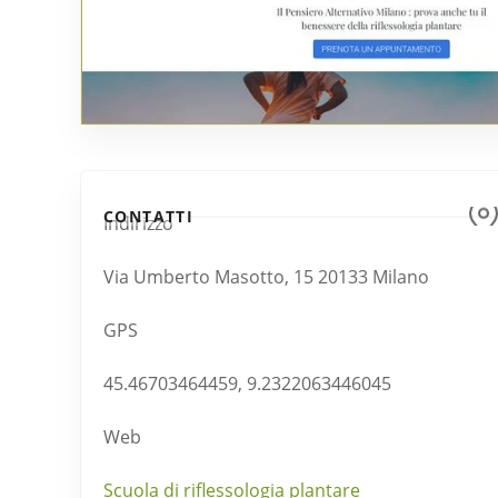
CONTATTI
Indirizzo
Via Umberto Masotto, 15 20133 Milano
GPS
45.46703464459, 9.2322063446045
Web
Scuola di riflessologia plantare