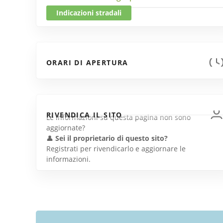
Indicazioni stradali
ORARI DI APERTURA
RIVENDICA IL SITO
Le informazioni su questa pagina non sono
aggiornate?
👤
Sei il proprietario di questo sito?
Registrati per rivendicarlo e aggiornare le
informazioni.