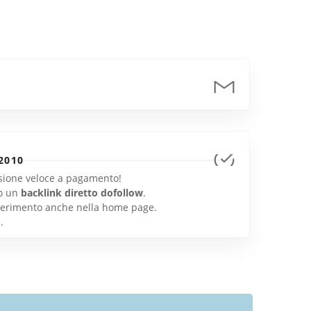
2010
lusione veloce a pagamento!
o un
backlink diretto dofollow
.
inserimento anche nella home page.
e
.