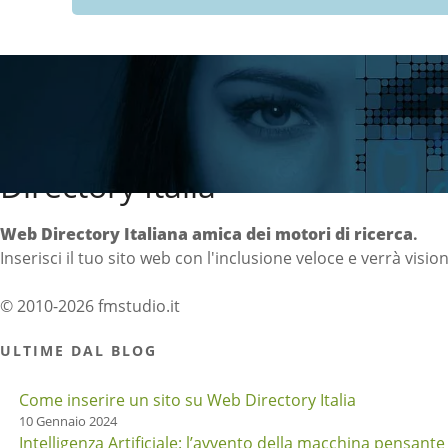
Directory Italia
Web Directory Italiana
amica dei motori di ricerca
.
Inserisci il tuo sito web con l'inclusione veloce e verrà visio
© 2010-2026 fmstudio.it
ULTIME DAL BLOG
Come inserire un sito su Web Directory Italia
10 Gennaio 2024
Intelligenza Artificiale: l’avvento della macchina pensante