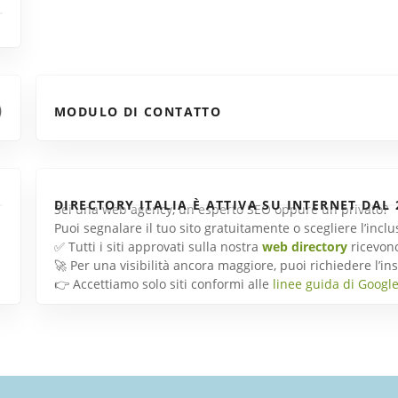
MODULO DI CONTATTO
DIRECTORY ITALIA È ATTIVA SU INTERNET DAL 
Sei una web agency, un esperto SEO oppure un privato?
Puoi segnalare il tuo sito gratuitamente o scegliere l’inc
✅ Tutti i siti approvati sulla nostra
web directory
ricevon
🚀 Per una visibilità ancora maggiore, puoi richiedere l’
👉 Accettiamo solo siti conformi alle
linee guida di Googl