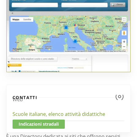
CONTATTI
Web
Scuole italiane, elenco attività didattiche
Indicazioni stradali
È una Directory dedicata ai siti che offrono servizi