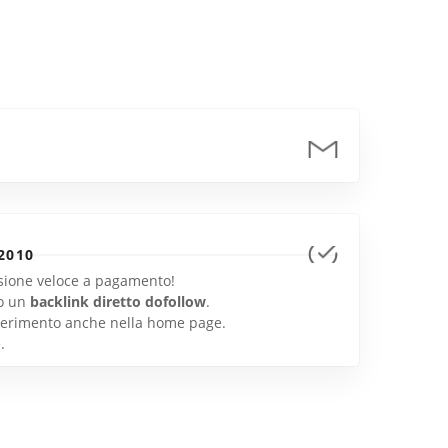
2010
lusione veloce a pagamento!
o un
backlink diretto dofollow
.
inserimento anche nella home page.
e
.