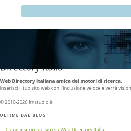
Directory Italia
Web Directory Italiana
amica dei motori di ricerca
.
Inserisci il tuo sito web con l'inclusione veloce e verrà visio
© 2010-2026 fmstudio.it
ULTIME DAL BLOG
Come inserire un sito su Web Directory Italia