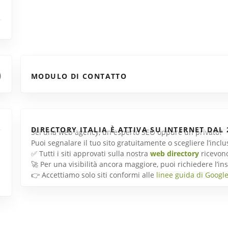
MODULO DI CONTATTO
DIRECTORY ITALIA È ATTIVA SU INTERNET DAL 
Sei una web agency, un esperto SEO oppure un privato?
Puoi segnalare il tuo sito gratuitamente o scegliere l’inc
✅ Tutti i siti approvati sulla nostra
web directory
ricevon
🚀 Per una visibilità ancora maggiore, puoi richiedere l’
👉 Accettiamo solo siti conformi alle
linee guida di Googl