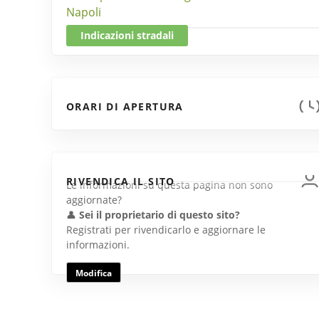
Napoli
Indicazioni stradali
ORARI DI APERTURA
RIVENDICA IL SITO
Le informazioni su questa pagina non sono
aggiornate?
👤
Sei il proprietario di questo sito?
Registrati per rivendicarlo e aggiornare le
informazioni.
Modifica