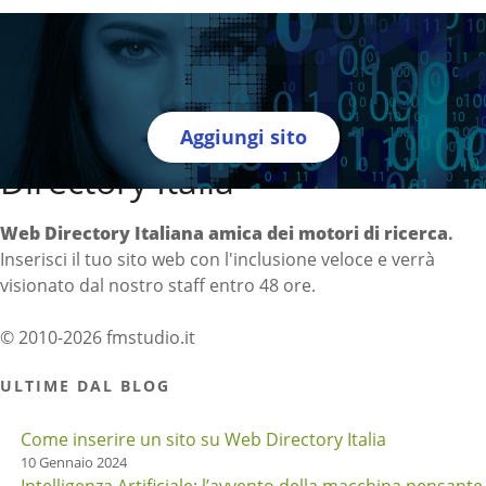
Aggiungi sito
Directory Italia
Web Directory Italiana
amica dei motori di ricerca
.
Inserisci il tuo sito web con l'inclusione veloce e verrà
visionato dal nostro staff entro 48 ore.
© 2010-2026 fmstudio.it
ULTIME DAL BLOG
Come inserire un sito su Web Directory Italia
10 Gennaio 2024