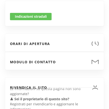
Indicazioni stradali
ORARI DI APERTURA
MODULO DI CONTATTO
RIVENDICA IL SITO
Le informazioni su questa pagina non sono
aggiornate?
👤
Sei il proprietario di questo sito?
Registrati per rivendicarlo e aggiornare le