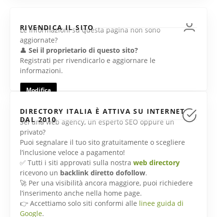
RIVENDICA IL SITO
Le informazioni su questa pagina non sono
aggiornate?
👤
Sei il proprietario di questo sito?
Registrati per rivendicarlo e aggiornare le
informazioni.
Modifica
DIRECTORY ITALIA È ATTIVA SU INTERNET
DAL 2010
Sei una web agency, un esperto SEO oppure un
privato?
Puoi segnalare il tuo sito gratuitamente o scegliere
l’inclusione veloce a pagamento!
✅ Tutti i siti approvati sulla nostra
web directory
ricevono un
backlink diretto dofollow
.
🚀 Per una visibilità ancora maggiore, puoi richiedere
l’inserimento anche nella home page.
👉 Accettiamo solo siti conformi alle
linee guida di
Google
.