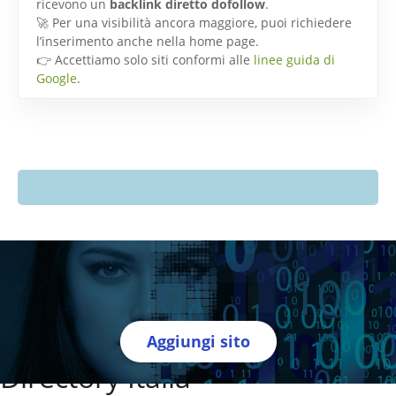
ricevono un
backlink diretto dofollow
.
🚀 Per una visibilità ancora maggiore, puoi richiedere
l’inserimento anche nella home page.
👉 Accettiamo solo siti conformi alle
linee guida di
Google
.
Aggiungi sito
Directory Italia