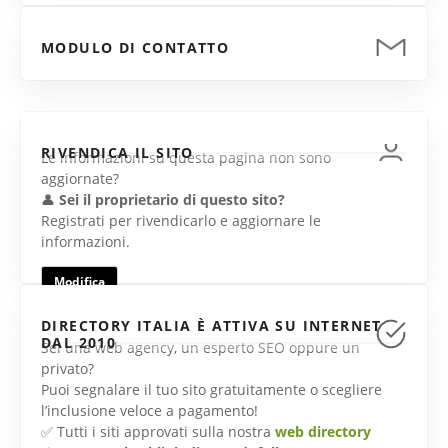
MODULO DI CONTATTO
RIVENDICA IL SITO
Le informazioni su questa pagina non sono
aggiornate?
👤
Sei il proprietario di questo sito?
Registrati per rivendicarlo e aggiornare le
informazioni.
Modifica
DIRECTORY ITALIA È ATTIVA SU INTERNET
DAL 2010
Sei una web agency, un esperto SEO oppure un
privato?
Puoi segnalare il tuo sito gratuitamente o scegliere
l’inclusione veloce a pagamento!
✅ Tutti i siti approvati sulla nostra
web directory