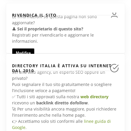
RIVENDICA IL SITO
Le informazioni su questa pagina non sono
aggiornate?
👤
Sei il proprietario di questo sito?
Registrati per rivendicarlo e aggiornare le
informazioni.
Modifica
DIRECTORY ITALIA È ATTIVA SU INTERNET
DAL 2010
Sei una web agency, un esperto SEO oppure un
privato?
Puoi segnalare il tuo sito gratuitamente o scegliere
l’inclusione veloce a pagamento!
✅ Tutti i siti approvati sulla nostra
web directory
ricevono un
backlink diretto dofollow
.
🚀 Per una visibilità ancora maggiore, puoi richiedere
l’inserimento anche nella home page.
👉 Accettiamo solo siti conformi alle
linee guida di
Google
.