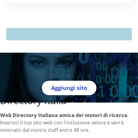
Aggiungi sito
Directory Italia
Web Directory Italiana
amica dei motori di ricerca
.
Inserisci il tuo sito web con l'inclusione veloce e verrà
visionato dal nostro staff entro 48 ore.