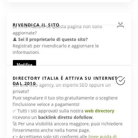
RIVENDICA IL SITO
Le informazioni su questa pagina non sono
aggiornate?
👤
Sei il proprietario di questo sito?
Registrati per rivendicarlo e aggiornare le
informazioni.
Modifica
DIRECTORY ITALIA È ATTIVA SU INTERNET
DAL 2010
Sei una web agency, un esperto SEO oppure un
privato?
Puoi segnalare il tuo sito gratuitamente o scegliere
l’inclusione veloce a pagamento!
✅ Tutti i siti approvati sulla nostra
web directory
ricevono un
backlink diretto dofollow
.
🚀 Per una visibilità ancora maggiore, puoi richiedere
l’inserimento anche nella home page.
👉 Accettiamo solo siti conformi alle
linee guida di