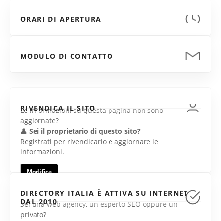
ORARI DI APERTURA
MODULO DI CONTATTO
RIVENDICA IL SITO
Le informazioni su questa pagina non sono
aggiornate?
👤
Sei il proprietario di questo sito?
Registrati per rivendicarlo e aggiornare le
informazioni.
Modifica
DIRECTORY ITALIA È ATTIVA SU INTERNET
DAL 2010
Sei una web agency, un esperto SEO oppure un
privato?