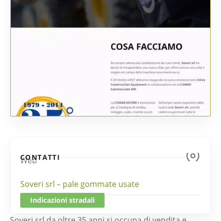
CONTATTI
Web
Soveri srl – pale gommate usate
Indicazioni stradali
Soveri srl da oltre 35 anni si occupa di vendita e