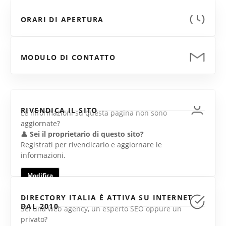
ORARI DI APERTURA
MODULO DI CONTATTO
RIVENDICA IL SITO
Le informazioni su questa pagina non sono
aggiornate?
👤
Sei il proprietario di questo sito?
Registrati per rivendicarlo e aggiornare le
informazioni.
Modifica
DIRECTORY ITALIA È ATTIVA SU INTERNET
DAL 2010
Sei una web agency, un esperto SEO oppure un
privato?