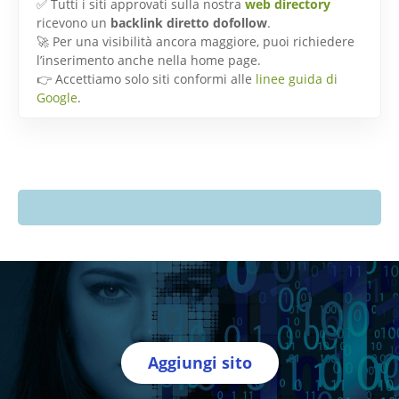
✅ Tutti i siti approvati sulla nostra
web directory
ricevono un
backlink diretto dofollow
.
🚀 Per una visibilità ancora maggiore, puoi richiedere
l’inserimento anche nella home page.
👉 Accettiamo solo siti conformi alle
linee guida di
Google
.
Aggiungi sito
Directory Italia