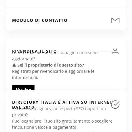
MODULO DI CONTATTO
RIVENDICA IL SITO
Le informazioni su questa pagina non sono
aggiornate?
👤
Sei il proprietario di questo sito?
Registrati per rivendicarlo e aggiornare le
informazioni.
Modifica
DIRECTORY ITALIA È ATTIVA SU INTERNET
DAL 2010
Sei una web agency, un esperto SEO oppure un
privato?
Puoi segnalare il tuo sito gratuitamente o scegliere
l’inclusione veloce a pagamento!