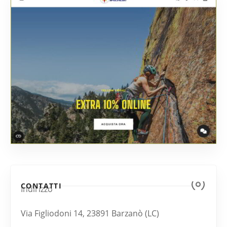
CONTATTI
Indirizzo
Via Figliodoni 14, 23891 Barzanò (LC)