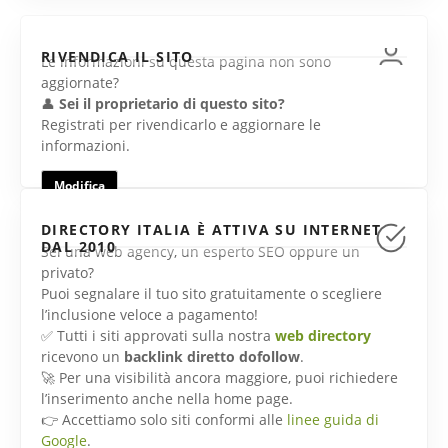
RIVENDICA IL SITO
Le informazioni su questa pagina non sono
aggiornate?
👤
Sei il proprietario di questo sito?
Registrati per rivendicarlo e aggiornare le
informazioni.
Modifica
DIRECTORY ITALIA È ATTIVA SU INTERNET
DAL 2010
Sei una web agency, un esperto SEO oppure un
privato?
Puoi segnalare il tuo sito gratuitamente o scegliere
l’inclusione veloce a pagamento!
✅ Tutti i siti approvati sulla nostra
web directory
ricevono un
backlink diretto dofollow
.
🚀 Per una visibilità ancora maggiore, puoi richiedere
l’inserimento anche nella home page.
👉 Accettiamo solo siti conformi alle
linee guida di
Google
.