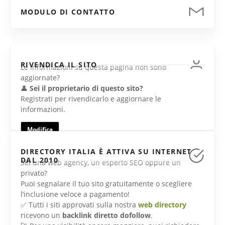
MODULO DI CONTATTO
RIVENDICA IL SITO
Le informazioni su questa pagina non sono
aggiornate?
👤
Sei il proprietario di questo sito?
Registrati per rivendicarlo e aggiornare le
informazioni.
Modifica
DIRECTORY ITALIA È ATTIVA SU INTERNET
DAL 2010
Sei una web agency, un esperto SEO oppure un
privato?
Puoi segnalare il tuo sito gratuitamente o scegliere
l’inclusione veloce a pagamento!
✅ Tutti i siti approvati sulla nostra
web directory
ricevono un
backlink diretto dofollow
.