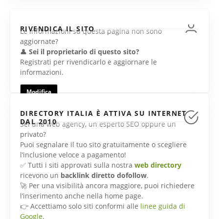
RIVENDICA IL SITO
Le informazioni su questa pagina non sono
aggiornate?
👤
Sei il proprietario di questo sito?
Registrati per rivendicarlo e aggiornare le
informazioni.
Modifica
DIRECTORY ITALIA È ATTIVA SU INTERNET
DAL 2010
Sei una web agency, un esperto SEO oppure un
privato?
Puoi segnalare il tuo sito gratuitamente o scegliere
l’inclusione veloce a pagamento!
✅ Tutti i siti approvati sulla nostra
web directory
ricevono un
backlink diretto dofollow
.
🚀 Per una visibilità ancora maggiore, puoi richiedere
l’inserimento anche nella home page.
👉 Accettiamo solo siti conformi alle
linee guida di
Google
.