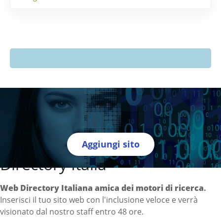
Aggiungi sito
Directory Italia
Web Directory Italiana
amica dei motori di ricerca
.
Inserisci il tuo sito web con l'inclusione veloce e verrà
visionato dal nostro staff entro 48 ore.