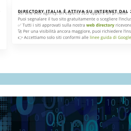
DIRECTORY ITALIA È ATTIVA SU INTERNET DAL 
Sei una web agency, un esperto SEO oppure un privato?
Puoi segnalare il tuo sito gratuitamente o scegliere l’inc
✅ Tutti i siti approvati sulla nostra
web directory
ricevon
🚀 Per una visibilità ancora maggiore, puoi richiedere l’
👉 Accettiamo solo siti conformi alle
linee guida di Googl