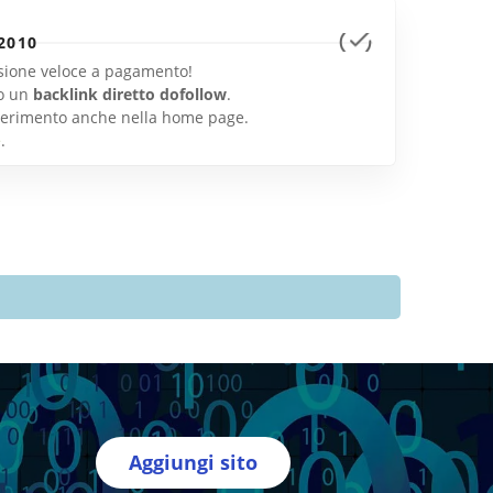
2010
lusione veloce a pagamento!
o un
backlink diretto dofollow
.
inserimento anche nella home page.
e
.
Aggiungi sito