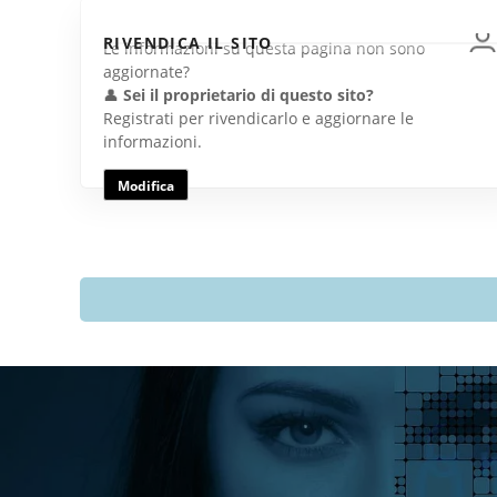
RIVENDICA IL SITO
Le informazioni su questa pagina non sono
aggiornate?
👤
Sei il proprietario di questo sito?
Registrati per rivendicarlo e aggiornare le
informazioni.
Modifica